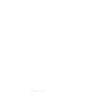
Reifen, Teile
& Zubehör
Garantie
Pannen- &
Unfallhilfe
Digitale
Extras
Betriebsanleitungen
Rückrufe
Über uns